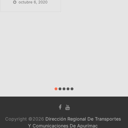
CONSTRUCCI
ÓN NUEVA
SEDE
INSTITUCION
AL DE LA
DIRECCIÓN
REGIONAL DE
TRANSPORTE
S AP.
agosto 31, 2020
Copyright ©2026
Dirección Regional De Transportes
Y Comunicaciones De Apurímac