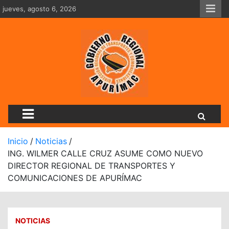
Saltar
jueves, agosto 6, 2026
al
contenido
Dirección Regional De Tran
Inicio
Noticias
ING. WILMER CALLE CRUZ ASUME COMO NUEVO
DIRECTOR REGIONAL DE TRANSPORTES Y
COMUNICACIONES DE APURÍMAC
NOTICIAS