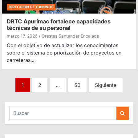
DIRECCIÓN DE CAMINOS
DRTC Apurímac fortalece capacidades
técnicas de su personal
marzo 17, 2026
Orestes Santander Encalada
Con el objetivo de actualizar los conocimientos
sobre el sistema de priorización de proyectos en
carreteras,…
Paginación
1
2
…
50
Siguiente
de
entradas
B
u
s
c