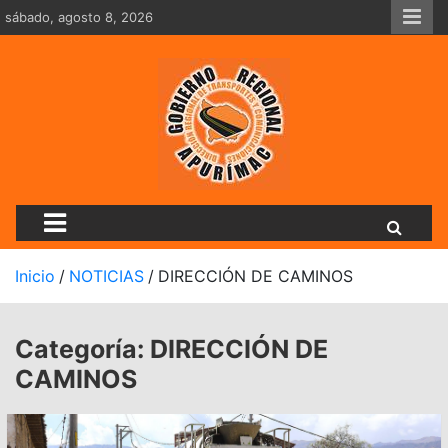
Saltar
sábado, agosto 8, 2026
al
contenido
Dirección Regional De Tran
Inicio
NOTICIAS
DIRECCIÓN DE CAMINOS
Categoría:
DIRECCIÓN DE
CAMINOS