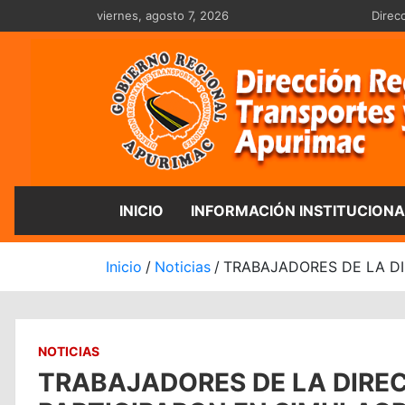
Saltar
viernes, agosto 7, 2026
Direc
al
contenido
Dirección Regio
INICIO
INFORMACIÓN INSTITUCIONA
Inicio
Noticias
TRABAJADORES DE LA DI
NOTICIAS
TRABAJADORES DE LA DIRE