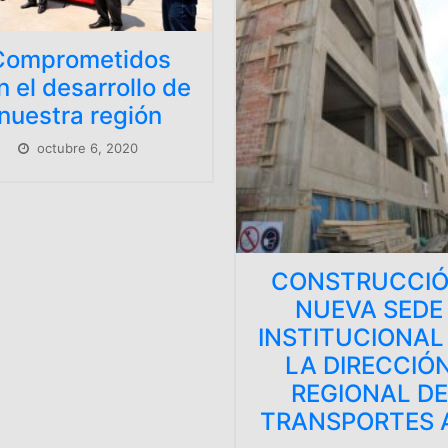
DIRECCIÓN
REGIONAL D
TRANSPORTES
COMUNICACIO
APURÍMAC.
agosto 31, 2020
ONSTRUCCIÓN
NUEVA SEDE
STITUCIONAL DE
LA DIRECCIÓN
REGIONAL DE
ANSPORTES AP.