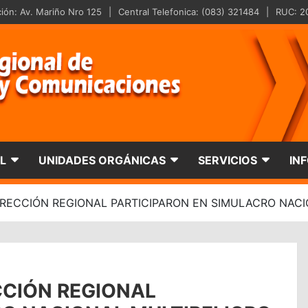
ción: Av. Mariño Nro 125
Central Telefonica: (083) 321484
RUC: 2
nal De Transportes Y 
L
UNIDADES ORGÁNICAS
SERVICIOS
IN
RECCIÓN REGIONAL PARTICIPARON EN SIMULACRO NACI
CCIÓN REGIONAL