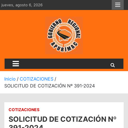
Saltar
jueves, agosto 6, 2026
al
contenido
Dirección Regional De Tran
Inicio
COTIZACIONES
SOLICITUD DE COTIZACIÓN Nº 391-2024
COTIZACIONES
SOLICITUD DE COTIZACIÓN Nº
391-2024