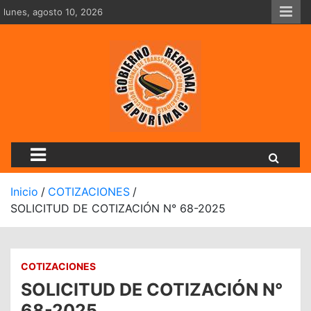
Saltar
lunes, agosto 10, 2026
al
contenido
Dirección Regional De Tran
Inicio
COTIZACIONES
SOLICITUD DE COTIZACIÓN N° 68-2025
COTIZACIONES
SOLICITUD DE COTIZACIÓN N°
68-2025