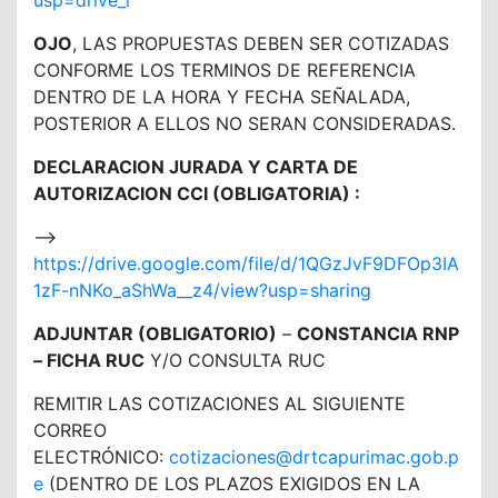
usp=drive_l
OJO
, LAS PROPUESTAS DEBEN SER COTIZADAS
CONFORME LOS TERMINOS DE REFERENCIA
DENTRO DE LA HORA Y FECHA SEÑALADA,
POSTERIOR A ELLOS NO SERAN CONSIDERADAS.
DECLARACION JURADA Y CARTA DE
AUTORIZACION CCI (OBLIGATORIA) :
—>
https://drive.google.com/file/d/1QGzJvF9DFOp3IA
1zF-nNKo_aShWa__z4/view?usp=sharing
ADJUNTAR (OBLIGATORIO)
–
CONSTANCIA RNP
– FICHA RUC
Y/O CONSULTA RUC
REMITIR LAS COTIZACIONES AL SIGUIENTE
CORREO
ELECTRÓNICO:
cotizaciones@drtcapurimac.gob.p
e
(DENTRO DE LOS PLAZOS EXIGIDOS EN LA