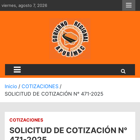
Saltar
viernes, agosto 7, 2026
al
contenido
Dirección Regional De Tran
Inicio
COTIZACIONES
SOLICITUD DE COTIZACIÓN N° 471-2025
COTIZACIONES
SOLICITUD DE COTIZACIÓN N°
471-2025