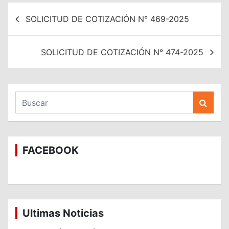
Navegación
SOLICITUD DE COTIZACIÓN N° 469-2025
de
entradas
SOLICITUD DE COTIZACIÓN N° 474-2025
B
u
s
c
a
FACEBOOK
r
Ultimas Noticias