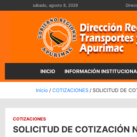
Saltar
sábado, agosto 8, 2026
Direc
al
contenido
Dirección Regio
INICIO
INFORMACIÓN INSTITUCIONA
Inicio
COTIZACIONES
SOLICITUD DE CO
COTIZACIONES
SOLICITUD DE COTIZACIÓN N