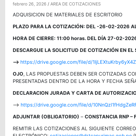
febrero 26, 2026
AREA DE COTIZACIONES
ADQUISICION DE MATERIALES DE ESCRITORIO
PLAZO PARA LA COTIZACIÓN: DEL -26-02-2026 AL
HORA DE CIERRE: 11:00 horas. DEL DÍA 27-02-202
DESCARGUE LA SOLICITUD DE COTIZACIÓN EN EL 
—>
https://drive.google.com/file/d/1IjLEXtuKrby6y
OJO
, LAS PROPUESTAS DEBEN SER COTIZADAS C
PRESENTADAS DENTRO DE LA HORA Y FECHA SEÑ
DECLARACION JURADA Y CARTA DE AUTORIZACION
—>
https://drive.google.com/file/d/10NnQzl1fHdgZ
ADJUNTAR (OBLIGATORIO)
–
CONSTANCIA RNP – 
REMITIR LAS COTIZACIONES AL SIGUIENTE CORREO
ELECTRÓNICO:
cotizaciones@drtcapurimac.gob.pe
(