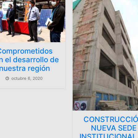
DI
e
REG
TRAN
COMUN
AP
ag
CONSTRUCCIÓN
NUEVA SEDE
INSTITUCIONAL DE