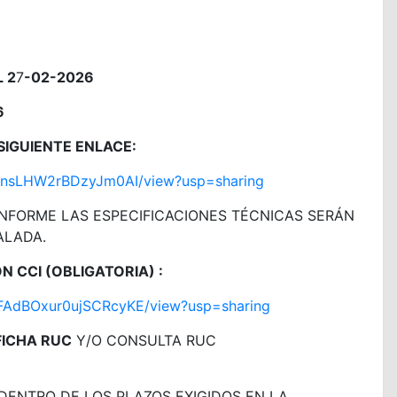
 2
7
-02-2026
6
SIGUIENTE ENLACE:
X4ZnsLHW2rBDzyJm0AI/view?usp=sharing
ONFORME LAS ESPECIFICACIONES TÉCNICAS SERÁN
ALADA.
 CCI (OBLIGATORIA) :
eRFAdBOxur0ujSCRcyKE/view?usp=sharing
FICHA RUC
Y/O CONSULTA RUC
DENTRO DE LOS PLAZOS EXIGIDOS EN LA