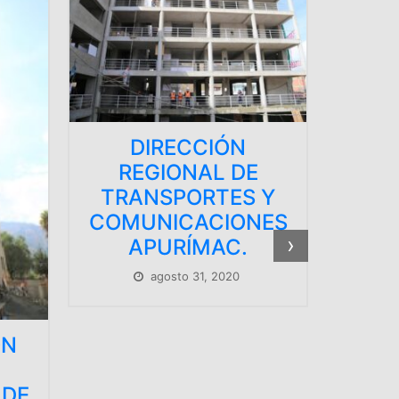
RECCIÓN
DIRECTORA
IONAL DE
REGIONAL DE
SPORTES Y
TRANSPORTES
ICACIONES
ING. LIZ LOPEZ
›
URÍMAC.
SERRANO
INSPECCIONÓ
osto 31, 2020
AVANCE DE
TRABAJOS EN LA
NUEVA SEDE
INSTITUCIONAL DE
LA DRTC – AP.