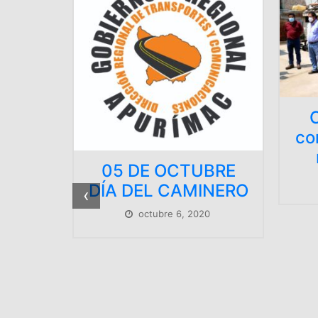
Comprometidos
con el desarrollo d
nuestra región
 DE OCTUBRE
octubre 6, 2020
DEL CAMINERO
‹
octubre 6, 2020