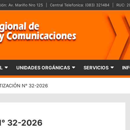
ción: Av. Mariño Nro 125
Central Telefonica: (083) 321484
RUC: 2
nal De Transportes Y 
L
UNIDADES ORGÁNICAS
SERVICIOS
IN
TIZACIÓN N° 32-2026
° 32-2026