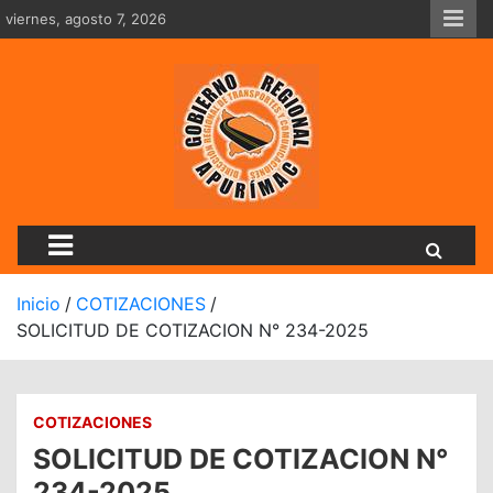
Saltar
viernes, agosto 7, 2026
al
contenido
Dirección Regional De Tran
Inicio
COTIZACIONES
SOLICITUD DE COTIZACION N° 234-2025
COTIZACIONES
SOLICITUD DE COTIZACION N°
234-2025