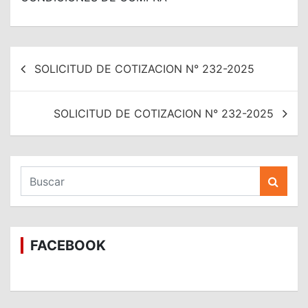
Navegación
SOLICITUD DE COTIZACION N° 232-2025
de
entradas
SOLICITUD DE COTIZACION N° 232-2025
B
u
s
c
a
FACEBOOK
r