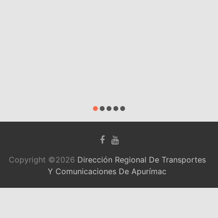
INSTITUC
AL DE L
DIRECCI
REGIONAL
TRANSPO
S AP.
agosto 31, 2
Copyright ©2026
Dirección Regional De Transportes
Y Comunicaciones De Apurímac