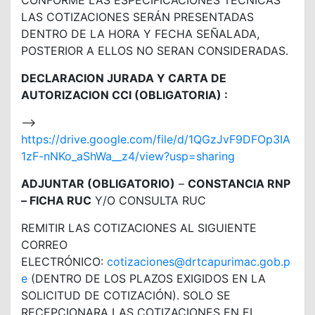
CONFORME LAS ESPECIFICACIONES TÉCNICAS
LAS COTIZACIONES SERÁN PRESENTADAS
DENTRO DE LA HORA Y FECHA SEÑALADA,
POSTERIOR A ELLOS NO SERAN CONSIDERADAS.
DECLARACION JURADA Y CARTA DE
AUTORIZACION CCI (OBLIGATORIA) :
—>
https://drive.google.com/file/d/1QGzJvF9DFOp3IA
1zF-nNKo_aShWa__z4/view?usp=sharing
ADJUNTAR (OBLIGATORIO)
–
CONSTANCIA RNP
– FICHA RUC
Y/O CONSULTA RUC
REMITIR LAS COTIZACIONES AL SIGUIENTE
CORREO
ELECTRÓNICO:
cotizaciones@drtcapurimac.gob.p
e
(DENTRO DE LOS PLAZOS EXIGIDOS EN LA
SOLICITUD DE COTIZACIÓN). SOLO SE
RECEPCIONARA LAS COTIZACIONES EN EL