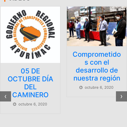
Comprometido
s con el
desarrollo de
nuestra región
ÍA
octubre 6, 2020
O
‹
›
CONSTRU
ÓN NUE
SEDE