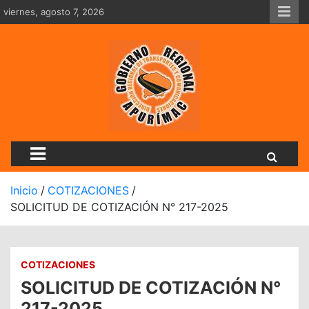
Saltar
viernes, agosto 7, 2026
al
contenido
Dirección Regional De Tran
Inicio
COTIZACIONES
SOLICITUD DE COTIZACIÓN N° 217-2025
COTIZACIONES
SOLICITUD DE COTIZACIÓN N°
217-2025