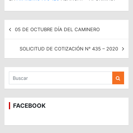
Navegación
05 DE OCTUBRE DÍA DEL CAMINERO
de
entradas
SOLICITUD DE COTIZACIÓN N° 435 – 2020
B
u
s
c
a
FACEBOOK
r