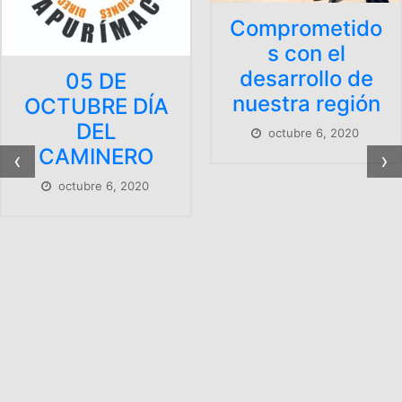
Comprometido
s con el
desarrollo de
nuestra región
A
octubre 6, 2020
‹
›
CONSTRUC
ÓN NUEV
SEDE
INSTITUCI
AL DE L
DIRECCIÓ
REGIONAL 
TRANSPOR
S AP.