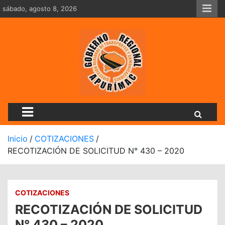
Saltar
sábado, agosto 8, 2026
al
contenido
Dirección Regional De Tran
Inicio
COTIZACIONES
RECOTIZACIÓN DE SOLICITUD N° 430 – 2020
COTIZACIONES
RECOTIZACIÓN DE SOLICITUD
N° 430 – 2020