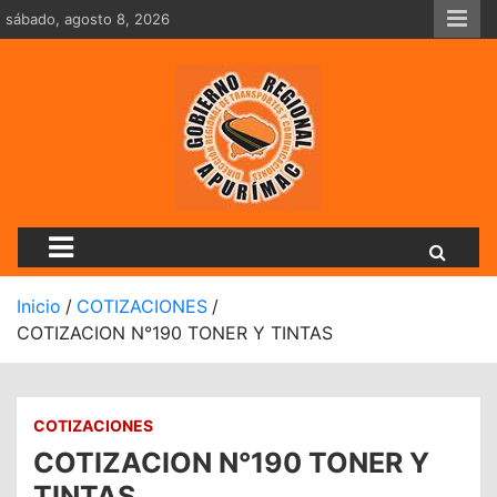
Saltar
sábado, agosto 8, 2026
al
contenido
Dirección Regional De Tran
Inicio
COTIZACIONES
COTIZACION N°190 TONER Y TINTAS
COTIZACIONES
COTIZACION N°190 TONER Y
TINTAS