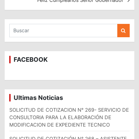
B
u
s
c
a
FACEBOOK
r
Ultimas Noticias
SOLICITUD DE COTIZACION N° 269- SERVICIO DE
CONSULTORIA PARA LA ELABORACIÓN DE
MODIFICACION DE EXPEDIENTE TECNICO
SOLICITUD DE COTIZACIÓN N° 268 – ASISTENTE