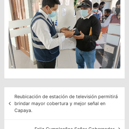
Navegación
Reubicación de estación de televisión permitirá
de
brindar mayor cobertura y mejor señal en
Capaya.
entradas
Feliz Cumpleaños Señor Gobernador