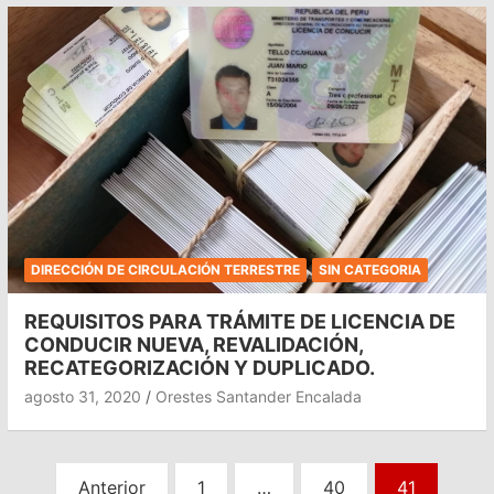
DIRECCIÓN DE CIRCULACIÓN TERRESTRE
SIN CATEGORIA
REQUISITOS PARA TRÁMITE DE LICENCIA DE
CONDUCIR NUEVA, REVALIDACIÓN,
RECATEGORIZACIÓN Y DUPLICADO.
agosto 31, 2020
Orestes Santander Encalada
Paginación
Anterior
1
…
40
41