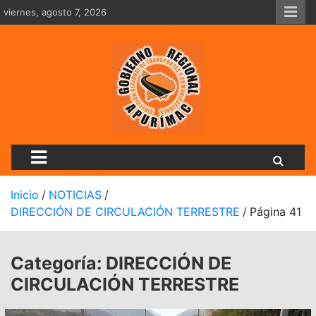
Saltar
viernes, agosto 7, 2026
al
contenido
Dirección Regional De Tran
Inicio
NOTICIAS
DIRECCIÓN DE CIRCULACIÓN TERRESTRE
Página 41
Categoría:
DIRECCIÓN DE
CIRCULACIÓN TERRESTRE